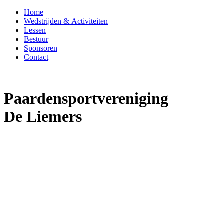
Home
Wedstrijden & Activiteiten
Lessen
Bestuur
Sponsoren
Contact
Paardensportvereniging
De Liemers
We
lkom op de we
bsite
van
Paardensportvereniging
De Liemers