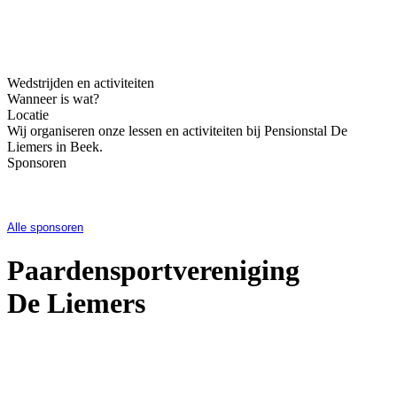
Op deze foto staan de clubkampioenen 2025
Wedstrijden en activiteiten
Wanneer is wat?
Locatie
Wij organiseren onze lessen en activiteiten bij Pensionstal De
Liemers in Beek.
Sponsoren
Alle sponsoren
Paardensportvereniging
De Liemers
Informati
e